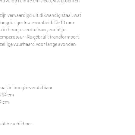
ha volop ruimte om vlees, vis, groenten
GARANTIE
zijn vervaardigd uit dikwandig staal, wat
 langdurige duurzaamheid. De 10 mm
s in hoogte verstelbaar, zodat je
 temperatuur. Na gebruik transformeert
ezellige vuurhaard voor lange avonden
al, in hoogte verstelbaar
n 94 cm
94 cm
aat beschikbaar