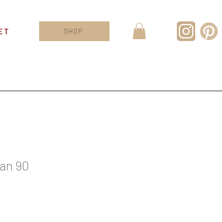
ET
SHOP
an 90
le
ice