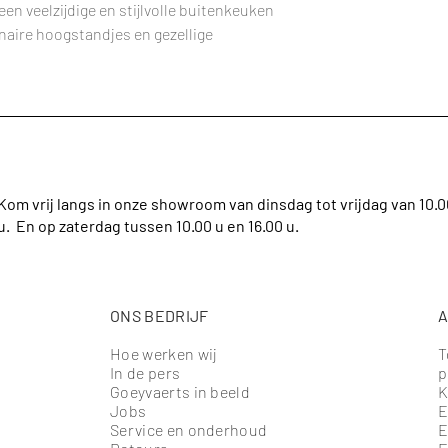
en veelzijdige en stijlvolle buitenkeuken
inaire hoogstandjes en gezellige
Kom vrij langs in onze showroom van dinsdag tot vrijdag van 10.00 
u. En op zaterdag tussen 10.00 u en 16.00 u.
ONS BEDRIJF
A
Hoe werken wij
T
In de pers
p
Goeyvaerts in beeld
K
Jobs
E
Service en onderhoud
E