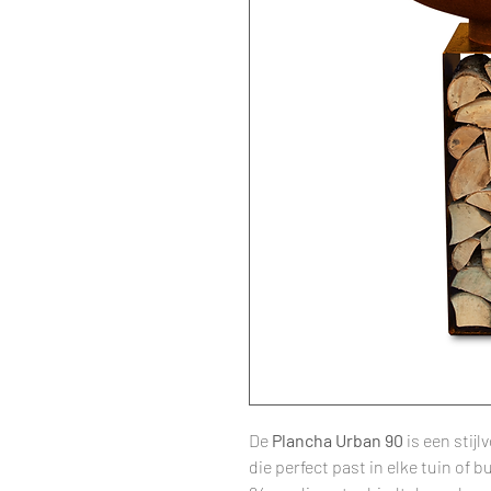
De
Plancha Urban 90
is een stij
die perfect past in elke tuin of 