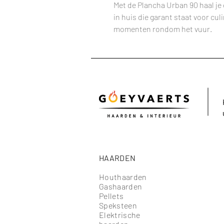
Met de Plancha Urban 90 haal je e
in huis die garant staat voor cul
momenten rondom het vuur.
HAARDEN
Houthaarden
Gashaarden
Pellets
Speksteen
Elektrische