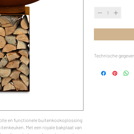
Quantity
*
Technische gegeve
AFMETINGEN
KLEUR
BRANDSTOF
MATERIAAL
lvolle en functionele buitenkookoplossing
WIELEN
buitenkeuken. Met een royale bakplaat van
ASPAN