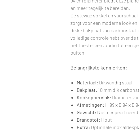
94 cm diameter biedt deze planc
en meer tegelijk te bereiden.
De stevige sokkel en vuurschaal 
zorgt voor een moderne look en
dikke bakplaat van carbonstaal i
volledige controle hebt over de
het toestel eenvoudig tot een g
buiten.
Belangrijkste kenmerken:
Materiaal:
Dikwandig staal
Bakplaat:
10 mm dik carbonsta
Kookoppervlak:
Diameter va
Afmetingen:
H 99 x B 94 x D 
Gewicht:
Niet gespecificeerd
Brandstof:
Hout
Extra:
Optionele inox afdekpl