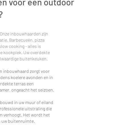
n voor een outdoor
?
 Onze inbouwhaarden zijn
atie. Barbecueën, pizza
low cooking - alles is
ale kookplek. Uw overdekte
olwaardige buitenkeuken.
n inbouwhaard zorgt voor
dens koelere avonden en in
rdekte terras een
amer, ongeacht het seizoen.
bouwd in uw muur of eiland
rofessionele uitstraling die
m verhoogt. Het wordt het
n uw buitenruimte.