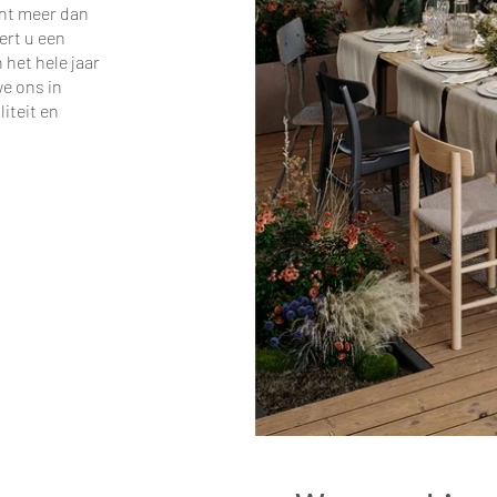
ent meer dan
ert u een
het hele jaar
e ons in
iteit en