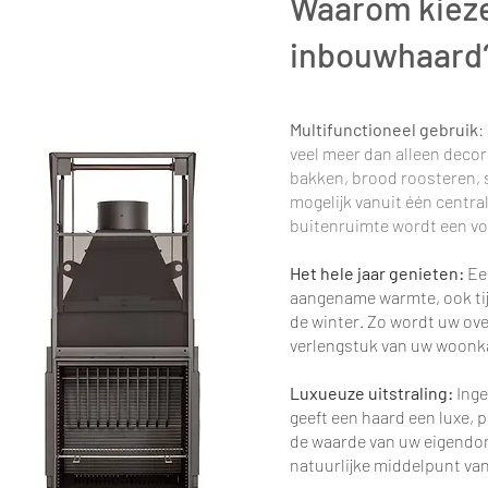
Waarom kieze
inbouwhaard
Multifunctioneel gebruik
:
veel meer dan alleen decor
bakken, brood roosteren, s
mogelijk vanuit één centr
buitenruimte wordt een v
Het hele jaar genieten:
Ee
aangename warmte, ook tij
de winter. Zo wordt uw ove
verlengstuk van uw woonk
Luxueuze uitstraling:
Inge
geeft een haard een luxe, p
de waarde van uw eigendo
natuurlijke middelpunt va