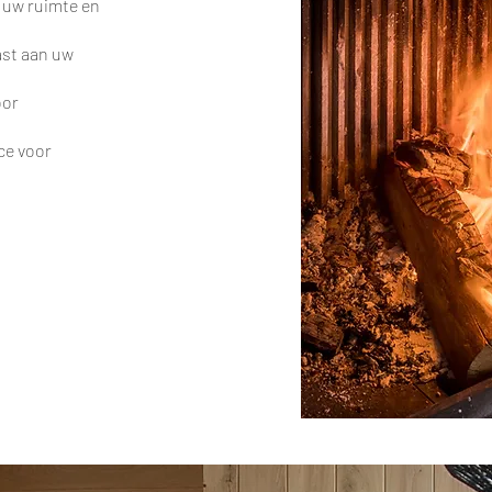
n uw ruimte en
st aan uw
oor
ce voor