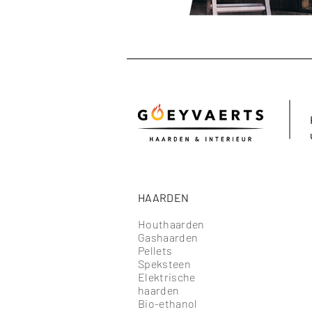
HAARDEN
Houthaarden
Gashaarden
Pellets
Speksteen
Elektrische
haarden
Bio-ethanol