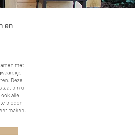
n en
 samen met
gwaardige
cten. Deze
staat om u
ook alle
 te bieden
leet maken.
e