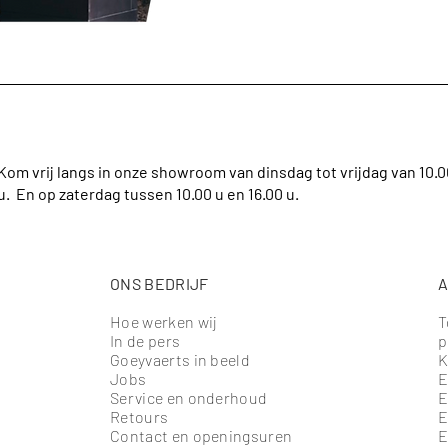
Kom vrij langs in onze showroom van dinsdag tot vrijdag van 10.00 
u. En op zaterdag tussen 10.00 u en 16.00 u.
ONS BEDRIJF
A
Hoe werken wij
T
In de pers
p
Goeyvaerts in beeld
K
Jobs
E
Service en onderhoud
E
Retours
E
Contact en openingsuren
E