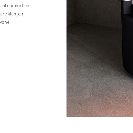
maal comfort en
bare klanten
ewone