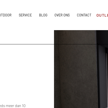
OUTL
UTDOOR
SERVICE
BLOG
OVER ONS
CONTACT
eeds meer dan 10