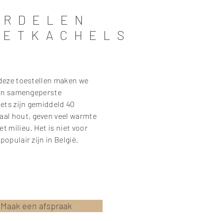
ORDELEN
LETKACHELS
 deze toestellen maken we
zijn samengeperste
ets zijn gemiddeld 40
al hout, geven veel warmte
t milieu. Het is niet voor
populair zijn in België.
Maak een afspraak