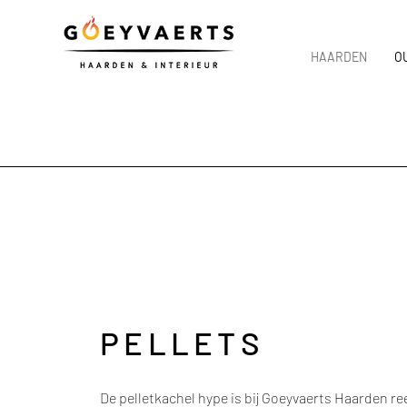
HAARDEN
O
PELLETS
De pelletkachel hype is bij Goeyvaerts Haarden r