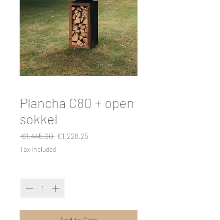
Plancha C80 + open
sokkel
Regular
Sale
 €1,445.00 
€1,228.25
Price
Price
Tax Included
Quantity
*
Add to Cart