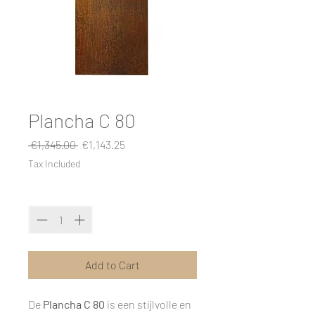
Plancha C 80
Regular
Sale
 €1,345.00 
€1,143.25
Price
Price
Tax Included
Quantity
*
Add to Cart
De
Plancha C 80
is een stijlvolle en