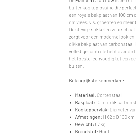
De
Plancha C 100 Low
is een stij
buitenkookoplossing die perfect 
een royale bakplaat van 100 cm 
om vlees, vis, groenten en meer t
De stevige sokkel en vuurschaal 
zorgt voor een moderne look en
dikke bakplaat van carbonstaal i
volledige controle hebt over de
het toestel eenvoudig tot een g
buiten.
Belangrijkste kenmerken:
Materiaal:
Cortenstaal
Bakplaat:
10 mm dik carbonsta
Kookoppervlak:
Diameter va
Afmetingen:
H 62 x D 100 cm
Gewicht:
87 kg
Brandstof:
Hout