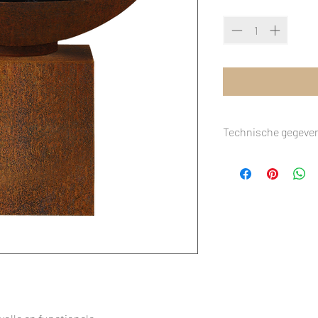
Quantity
*
Technische gegeve
AFMETINGEN
INCLUSIEF
KLEUR
BRANDSTOF
MATERIAAL
WIELEN