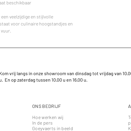
aat beschikbaar
en veelzijdige en stijlvolle
 staat voor culinaire hoogstandjes en
 vuur.
Kom vrij langs in onze showroom van dinsdag tot vrijdag van 10.00 
u. En op zaterdag tussen 10.00 u en 16.00 u.
ONS BEDRIJF
A
Hoe werken wij
T
In de pers
p
Goeyvaerts in beeld
K