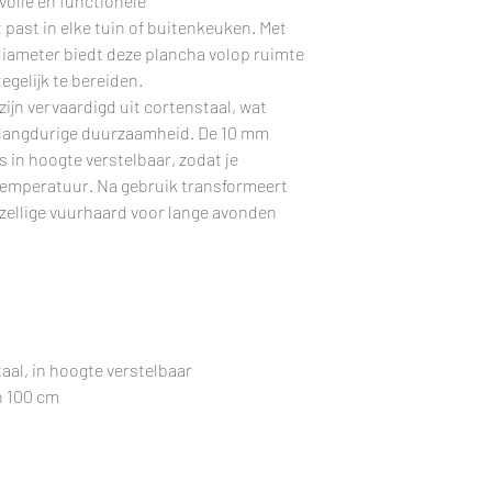
lvolle en functionele
past in elke tuin of buitenkeuken. Met
ASPAN
diameter biedt deze plancha volop ruimte
egelijk te bereiden.
GEWICHT
zijn vervaardigd uit cortenstaal, wat
 langdurige duurzaamheid. De 10 mm
GARANTIE
s in hoogte verstelbaar, zodat je
 temperatuur. Na gebruik transformeert
ezellige vuurhaard voor lange avonden
al, in hoogte verstelbaar
n 100 cm