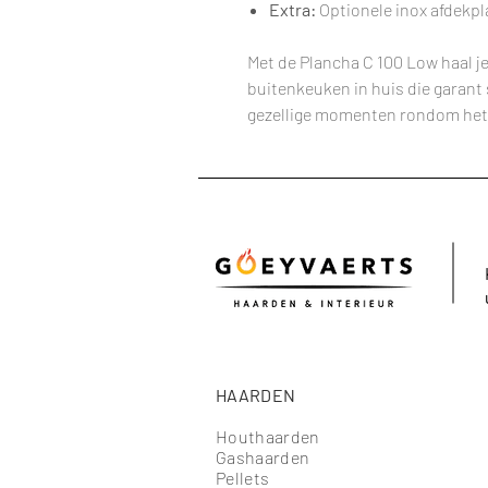
Extra:
Optionele inox afdekpl
Met de Plancha C 100 Low haal je e
buitenkeuken in huis die garant
gezellige momenten rondom het
HAARDEN
Houthaarden
Gashaarden
Pellets