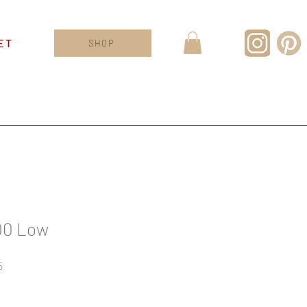
ET
SHOP
00 Low
Sale
5
Price