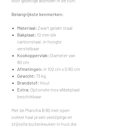
voor gezellige avonden in de tuin.
Belangrijkste kenmerken:
Materiaal:
Zwart gelakt staal
Bakplaat:
10 mm dik
carbonstaal, in hoogte
verstelbaar
Kookoppervlak:
Diameter van
80 cm
Afmetingen:
H 102 cm x D 80 cm
Gewicht:
73 kg
Brandstof:
Hout
Extra:
Optionele inox afdekplaat
beschikbaar
Met de Plancha B 80 met open
sokkel haal je een veelzijdige en
stijlvolle buitenkeuken in huis die