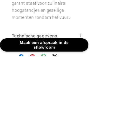
garant staat voor culinaire
hoogstandjes en gezellige
momenten rondom het vuur.
Technische gegevens
Maak een afspraak in de
showroom
AFMETINGEN
H 102 cm x D 80
cm
INCLUSIEF
Sokkel
KLEUR
Zwart
Kom vrij langs in onze showroom van
dinsdag tot vrijdag van 10.00 u tot 12:00 u
BRANDSTOF
Hout
en van 14.00 u tot 18.00 u. En op zaterdag
tussen 10.00 u en 16.00 u.
MATERIAAL
Zwart staal
Goeyvaerts - Merksemsesteenweg
194 - 2100
Deurne
WIELEN
Neen
ASPAN
Neen