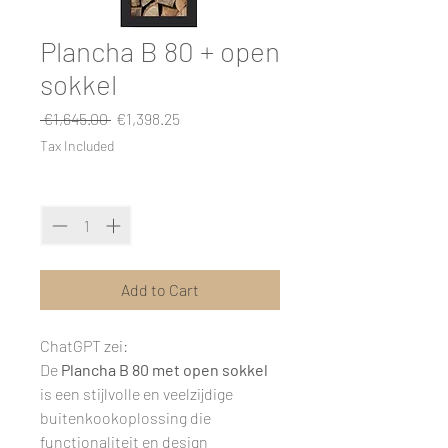
Plancha B 80 + open
sokkel
Regular
Sale
 €1,645.00 
€1,398.25
Price
Price
Tax Included
Quantity
*
Add to Cart
ChatGPT zei:
De
Plancha B 80 met open sokkel
is een stijlvolle en veelzijdige
buitenkookoplossing die
functionaliteit en design