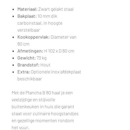
Materiaal:
Zwart gelakt staal
Bakplaat:
10 mm dik
carbonstaal, in hoogte
verstelbaar
Kookoppervlak:
Diameter van
80 cm
Afmetingen:
H 102 x D 80 cm
Gewicht:
73 kg
Brandstof:
Hout
Extra:
Optionele inox afdekplaat
beschikbaar
Met de Plancha B 80 haal je een
veelzijdige en stijlvolle
buitenkeuken in huis die garant
staat voor culinaire hoogstandjes
en gezellige momenten rondom
het vuur.