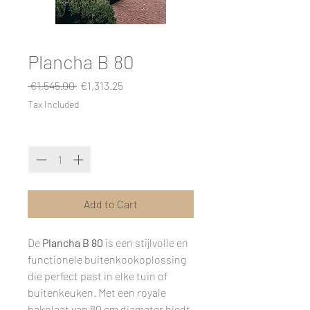
Plancha B 80
Regular
Sale
 €1,545.00 
€1,313.25
Price
Price
Tax Included
Quantity
*
Add to Cart
De
Plancha B 80
is een stijlvolle en
functionele buitenkookoplossing
die perfect past in elke tuin of
buitenkeuken. Met een royale
bakplaat van 80 cm diameter biedt