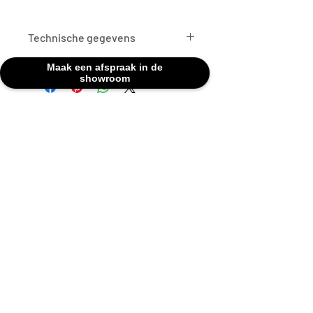
Technische gegevens
Maak een afspraak in de
AFMETINGEN
H 102 cm x D 80
showroom
cm
INCLUSIEF
Sokkel
KLEUR
Zwart
Kom vrij langs in onze showroom van
dinsdag tot vrijdag van 10.00 u tot 12:00 u
BRANDSTOF
Hout
en van 14.00 u tot 18.00 u. En op zaterdag
tussen 10.00 u en 16.00 u.
MATERIAAL
Zwart staal
Goeyvaerts - Merksemsesteenweg
194 - 2100
Deurne
WIELEN
Neen
ASPAN
Neen
GEWICHT
73 kg
HAARDEN