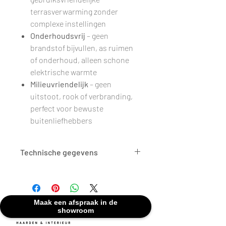
terrasverwarming zonder
complexe instellingen
Onderhoudsvrij
– geen
brandstof bijvullen, as ruimen
of onderhoud, alleen schone
elektrische warmte
Milieuvriendelijk
– geen
uitstoot, rook of verbranding,
perfect voor bewuste
buitenliefhebbers
Technische gegevens
AFMETINGEN
H 210 cm
KLEUR
Zwart
Maak een afspraak in de
showroom
BRANDSTOF
Elektrisch