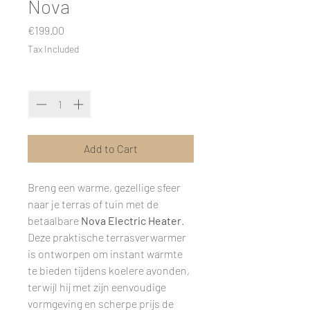
Nova
Price
€199.00
Tax Included
Quantity
*
Add to Cart
Breng een warme, gezellige sfeer
naar je terras of tuin met de
betaalbare
Nova Electric Heater
.
Deze praktische terrasverwarmer
is ontworpen om instant warmte
te bieden tijdens koelere avonden,
terwijl hij met zijn eenvoudige
vormgeving en scherpe prijs de