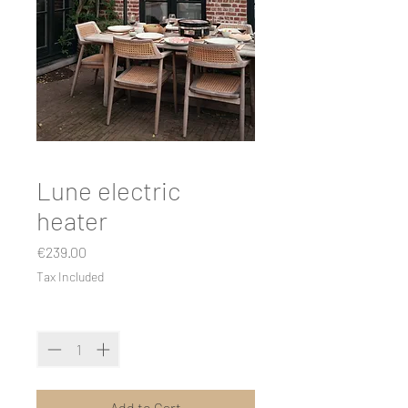
Lune electric
heater
Price
€239.00
Tax Included
Quantity
*
Add to Cart