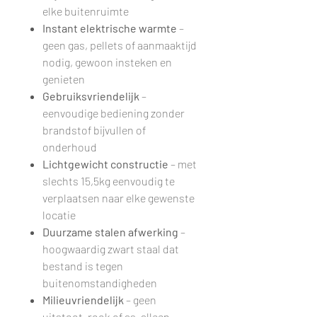
elke buitenruimte
Instant elektrische warmte
–
geen gas, pellets of aanmaaktijd
nodig, gewoon insteken en
genieten
Gebruiksvriendelijk
–
eenvoudige bediening zonder
brandstof bijvullen of
onderhoud
Lichtgewicht constructie
– met
slechts 15,5kg eenvoudig te
verplaatsen naar elke gewenste
locatie
Duurzame stalen afwerking
–
hoogwaardig zwart staal dat
bestand is tegen
buitenomstandigheden
Milieuvriendelijk
– geen
uitstoot, rook of as, alleen