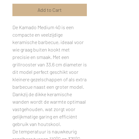
Add to Cart
De Kamado Medium 40 is een
compacte en veelzijdige
keramische barbecue, ideaal voor
wie graag buiten kookt met
precisie en smaak. Met een
grillrooster van 33,6 cm diameter is
dit model perfect geschikt voor
kleinere gezelschappen of als extra
barbecue naast een groter model.
Dankzij de dikke keramische
wanden wordt de warmte optimaal
vastgehouden, wat zorgt voor
gelijkmatige garing en efficiënt
gebruik van houtskool.
De temperatuur is nauwkeurig
regelbaar tussen 110°C en 370°C,