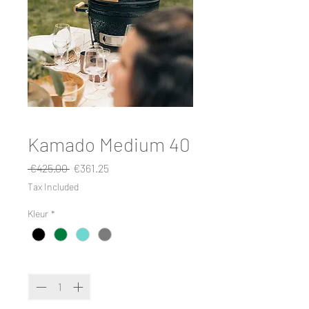
Kamado Medium 40
Regular
Sale
 €425.00 
€361.25
Price
Price
Tax Included
Kleur
*
Quantity
*