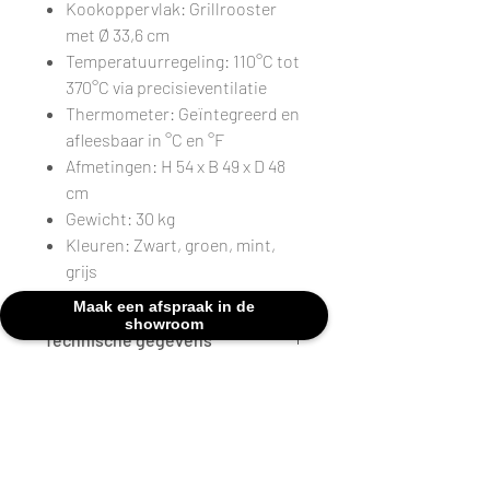
Kookoppervlak: Grillrooster
met Ø 33,6 cm
Temperatuurregeling: 110°C tot
370°C via precisieventilatie
Thermometer: Geïntegreerd en
afleesbaar in °C en °F
Afmetingen: H 54 x B 49 x D 48
cm
Gewicht: 30 kg
Kleuren: Zwart, groen, mint,
grijs
Maak een afspraak in de
showroom
Technische gegevens
AFMETINGEN
H 54 x B
49 x D 48
cm
KLEUR