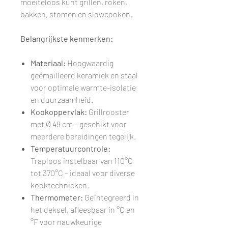
moeiteloos kunt grillen, roken,
bakken, stomen en slowcooken.
Belangrijkste kenmerken:
Materiaal:
Hoogwaardig
geëmailleerd keramiek en staal
voor optimale warmte-isolatie
en duurzaamheid.
Kookoppervlak:
Grillrooster
met Ø 49 cm – geschikt voor
meerdere bereidingen tegelijk.
Temperatuurcontrole:
Traploos instelbaar van 110°C
tot 370°C – ideaal voor diverse
kooktechnieken.
Thermometer:
Geïntegreerd in
het deksel, afleesbaar in °C en
°F voor nauwkeurige