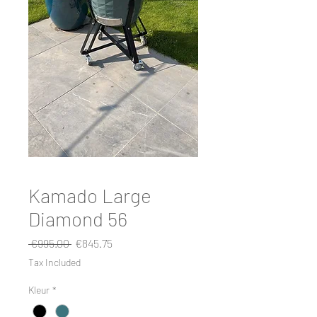
Kamado Large
Diamond 56
Regular
Sale
 €995.00 
€845.75
Price
Price
Tax Included
Kleur
*