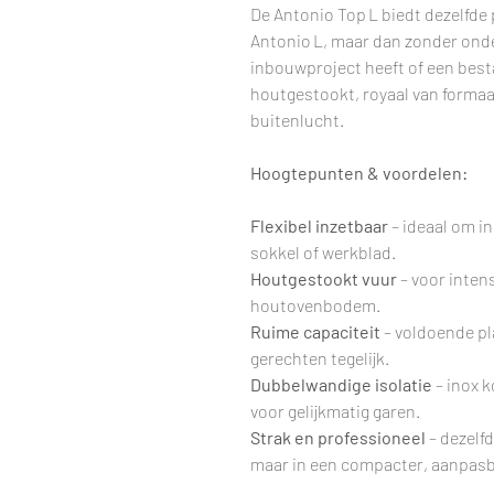
De Antonio Top L biedt dezelfde
Antonio L, maar dan zonder onder
inbouwproject heeft of een best
houtgestookt, royaal van formaat
buitenlucht.
Hoogtepunten & voordelen:
Flexibel inzetbaar
– ideaal om i
sokkel of werkblad.
Houtgestookt vuur
– voor inten
houtovenbodem.
Ruime capaciteit
– voldoende pl
gerechten tegelijk.
Dubbelwandige isolatie
– inox 
voor gelijkmatig garen.
Strak en professioneel
– dezelfd
maar in een compacter, aanpasb