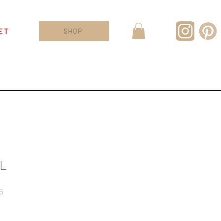
ET
SHOP
 L
Sale
5
Price