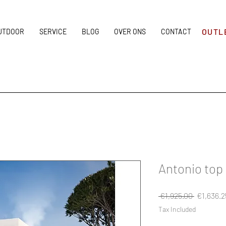
OUTL
UTDOOR
SERVICE
BLOG
OVER ONS
CONTACT
Antonio top
Regular
 €1,925.00 
€1,636.2
Price
Tax Included