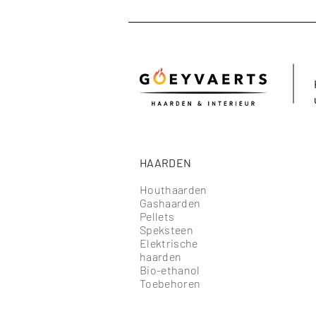
HAARDEN
Houthaarden
Gashaarden
Pellets
Speksteen
Elektrische
haarden
Bio-ethanol
Toebehoren