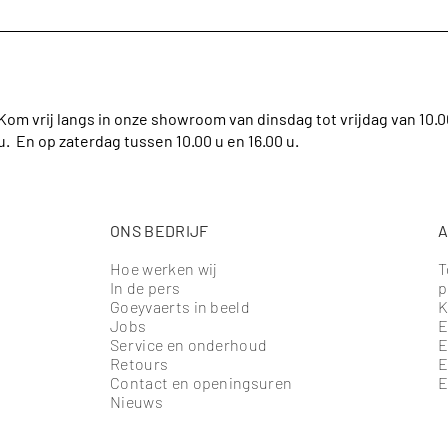
Kom vrij langs in onze showroom van dinsdag tot vrijdag van 10.00 
u. En op zaterdag tussen 10.00 u en 16.00 u.
ONS BEDRIJF
A
Hoe werken wij
T
In de pers
p
Goeyvaerts in beeld
K
Jobs
E
Service en onderhoud
E
Retours
E
Contact en openingsuren
E
Nieuws