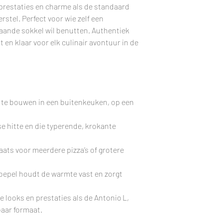
 prestaties en charme als de standaard
stel. Perfect voor wie zelf een
aande sokkel wil benutten. Authentiek
 en klaar voor elk culinair avontuur in de
n te bouwen in een buitenkeuken, op een
se hitte en die typerende, krokante
aats voor meerdere pizza’s of grotere
koepel houdt de warmte vast en zorgt
e looks en prestaties als de Antonio L,
aar formaat.