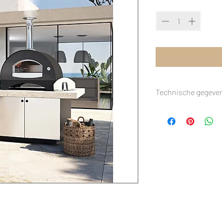
Quantity
*
Technische gegeve
AFMETINGEN
KLEUR
BRANDSTOF
GEWICHT
GARANTIE