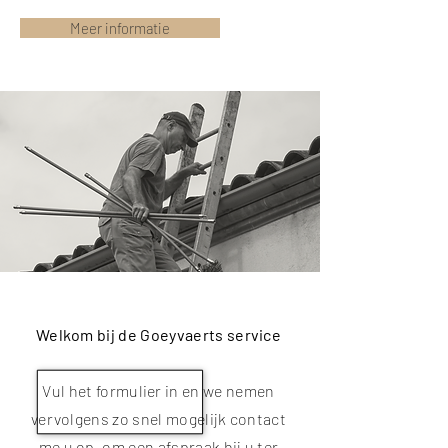
Meer informatie
Goeyvaerts beschikt over een eigen
Welkom bij de Goeyvaerts service
servicedienst. Indien u een onderhoud,
herstelling of nazicht wenst, dan kan u
Vul het formulier in en we nemen
een service-aanvraag indienen. We
vervolgens zo snel mogelijk contact
werken met twee verschillende modules.
me u op, om een afspraak bij u ter