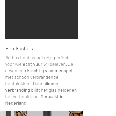
Houtkachels
Barbas houtkachels zijn perfect
voor wie
écht vuur
wil beleven. Ze
geven een
krachtig vlammenspel
met schoon verbrandende
houtblokken. Door
slimme
verbranding
blijft het glas helder en
het verbruik laag.
Gemaakt in
Nederland.