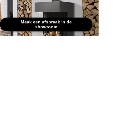
Maak een afspraak in de
showroom
Waarom kopen bij Goeyvaerts?
Bij Goeyvaerts profiteer je van
jarenlange ervaring in de plaatsing
van haard- en kacheloplossingen.
Onze showroom biedt een
uitgebreid assortiment Barbas
modellen, en ons team van
gecertificeerde installateurs staat
klaar om jouw project professioneel